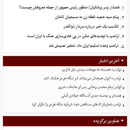
هشدار پسر پزشکیان/ منظور رئیس جمهور از جمله معروفش چیست؟
۱.
پیام سید مجید نقطه زن به بسیجیان کاشان
۲.
تکذیب یک خبر درباره سردار ذوالقدر
۳.
ترامپ با تهدیدهای مکرر در پی عادی‌سازی جنگ با ایران است
۴.
ترامپ وعده تسلیم ایران داد، تحقیر نصیبش شد
۵.
آخرین اخبار
ترامپ: همیشه به مهمات بیشتر نیاز داریم
ترامپ: ایران همچنان می‌تواند در تنگه هرمز شلیک کند
اولین پیام محسن رضایی پس از شایعات خبری
هشدار و توصیه جدی آیت‌الله جوادی آملی
ترامپ قمارباز ادعای متناقض خود درباره تنگه هرمز را تکرار کرد
عناوین برگزیده