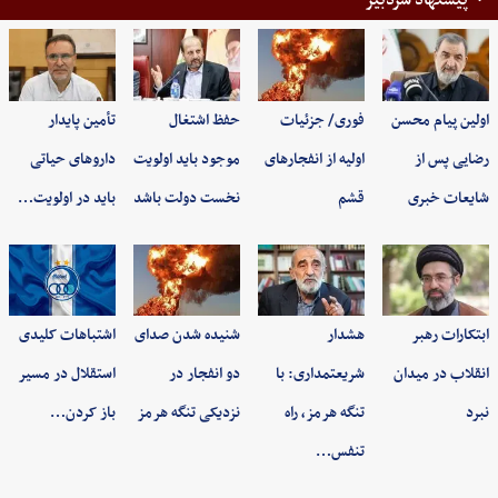
پیشنهاد سردبیر
اولین پیام محسن
فوری/ جزئیات
حفظ اشتغال
تأمین پایدار
رضایی پس از
اولیه از انفجارهای
موجود باید اولویت
داروهای حیاتی
شایعات خبری
قشم
نخست دولت باشد
باید در اولویت…
ابتکارات رهبر
هشدار
شنیده شدن صدای
اشتباهات کلیدی
انقلاب در میدان
شریعتمداری: با
دو انفجار در
استقلال در مسیر
نبرد
تنگه هرمز، راه
نزدیکی تنگه هرمز
باز کردن…
تنفس…