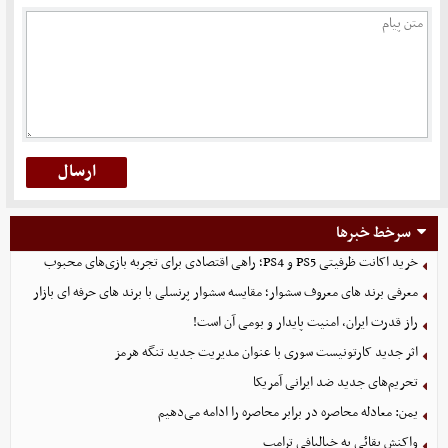
سرخط خبرها
خرید اکانت ظرفیتی PS5 و PS4؛ راهی اقتصادی برای تجربه بازی‌های محبوب
معرفی برند های معروف سشوار؛ مقایسه سشوار پرنسلی با برند های حرفه ای بازار
راز قدرت ایران، امنیت پایدار و بومی آن است!
اثر جدید کارتونیست سوری با عنوان مدیریت جدید تنگه هرمز
تحریم‌های جدید ضد ایرانی آمریکا
یمن: معادله محاصره در برابر محاصره را ادامه می‌دهیم
واکنش بقائی به خیالبافی ترامپ