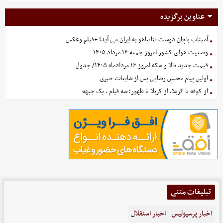
عناوین برگزیده
آمیتاب باچان دوست نتانیاهو به ایران می آید! +فیلم وعکس
وضعیت هوای کشور امروز جمعه ۱۶ مرداد ۱۴۰۵
قیمت جدید طلا و سکه امروز ۱۶ مردادماه ۱۴۰۵/ جدول
اولین پیام محسن رضایی پس از شایعات خبری
از کوفه تا کربلا، از کربلا تا ظهور؛ سه قیام ، یک جبهه
تبلیغات متنی
اخبار پرسپولیس
اخبار استقلال