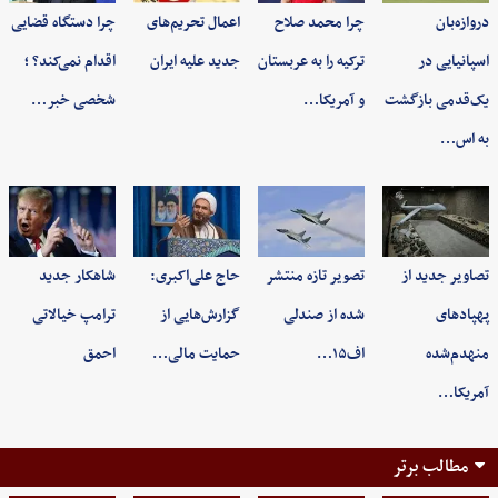
دروازه‌بان
چرا محمد صلاح
اعمال تحریم‌های
چرا دستگاه قضایی
اسپانیایی در
ترکیه را به عربستان
جدید علیه ایران
اقدام نمی‌کند؟ ؛
یک‌قدمی بازگشت
و آمریکا…
شخصی خبر…
به اس…
تصاویر جدید از
تصویر تازه منتشر
حاج علی‌اکبری:
شاهکار جدید
پهپادهای
شده از صندلی
گزارش‌هایی از
ترامپ خیالاتی
منهدم‌شده
اف۱۵…
حمایت مالی…
احمق
آمریکا…
مطالب برتر