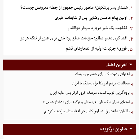
هشدار پسر پزشکیان/ منظور رئیس جمهور از جمله معروفش چیست؟
۱.
اولین پیام محسن رضایی پس از شایعات خبری
۲.
تکذیب یک خبر درباره سردار ذوالقدر
۳.
افشاگری منبع مطلع؛ جزئیات مبلغ پرداختی برای عبور از تنگه هرمز
۴.
فوری/ جزئیات اولیه از انفجارهای قشم
۵.
آخرین اخبار
اعترافی دردناک برای جاسوس موساد
مخالفت مردم آمریکا برای جنگ با ایران
یاوه‌گویی تولیدکننده موشک کروز اوکراینی علیه ایران
امضای سران پاکستان، عربستان و ترکیه برای «دفاع جمعی»
طالبان: داعش را به طور کامل در افغانستان سرکوب کردیم
عناوین برگزیده