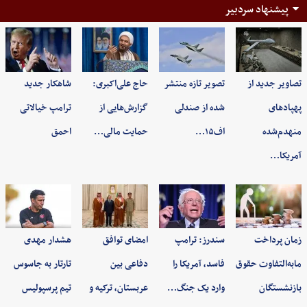
پیشنهاد سردبیر
تصاویر جدید از
تصویر تازه منتشر
حاج علی‌اکبری:
شاهکار جدید
پهپادهای
شده از صندلی
گزارش‌هایی از
ترامپ خیالاتی
منهدم‌شده
اف۱۵…
حمایت مالی…
احمق
آمریکا…
زمان پرداخت
سندرز: ترامپ
امضای توافق
هشدار مهدی
مابه‌التفاوت حقوق
فاسد، آمریکا را
دفاعی بین
تارتار به جاسوس
بازنشستگان
وارد یک جنگ…
عربستان، ترکیه و
تیم پرسپولیس