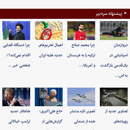
پیشنهاد سردبیر
دروازه‌بان
چرا محمد صلاح
اعمال تحریم‌های
چرا دستگاه قضایی
اسپانیایی در
ترکیه را به عربستان
جدید علیه ایران
اقدام نمی‌کند؟ ؛
یک‌قدمی بازگشت
و آمریکا…
شخصی خبر…
به اس…
تصاویر جدید از
تصویر تازه منتشر
حاج علی‌اکبری:
شاهکار جدید
پهپادهای
شده از صندلی
گزارش‌هایی از
ترامپ خیالاتی