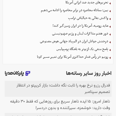
تحریم‌های جدید ضد ایرانی آمریکا
یمن: معادله محاصره در برابر محاصره را ادامه می‌دهیم
واکنش بقائی به خیالبافی ترامپ
شاید روسیه، آمریکا را در ایران زمین‌گیر کند!
دور هفتم مذاکرات لبنان و رژیم صهیونیستی
درخشش جوانان ایران در المپیاد جهانی هوش مصنوعی
پاسخ منفی یک لژیونر به باشگاه پرسپولیس
روبیو در رأس فشار حداکثری آمریکا برای تغییر مسیر کوبا