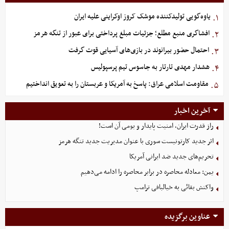
یاوه‌گویی تولیدکننده موشک کروز اوکراینی علیه ایران
۱.
افشاگری منبع مطلع؛ جزئیات مبلغ پرداختی برای عبور از تنگه هرمز
۲.
احتمال حضور بیرانوند در بازی‌های آسیایی قوت گرفت
۳.
هشدار مهدی تارتار به جاسوس تیم پرسپولیس
۴.
مقاومت اسلامی عراق: پاسخ به آمریکا و عربستان را به تعویق انداختیم
۵.
آخرین اخبار
راز قدرت ایران، امنیت پایدار و بومی آن است!
اثر جدید کارتونیست سوری با عنوان مدیریت جدید تنگه هرمز
تحریم‌های جدید ضد ایرانی آمریکا
یمن: معادله محاصره در برابر محاصره را ادامه می‌دهیم
واکنش بقائی به خیالبافی ترامپ
عناوین برگزیده