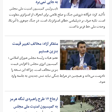
به جایی نمی‌برد
نایب‌رئیس کمیسیون امنیت ملی مجلس
تأکید کرد: دوگانه دروغینِ جنگ و صلح تلاشی برای انحراف از استراتژی مقاومت
است. تکیه صرف بر دیپلماسی خطای استراتژیک است، در جنگ جوهری با آمریکا،
وحدت ملی خط قرمز ما است.
متفکر آزاد: مخالف تغییر قیمت
بنزین هستیم
عضو هیات رئیسه مجلس شورای اسلامی :
کمیسیون انرژی مجلس با افزایش قیمت
بنزین مخالف است، چراکه این نسخه را
نادرست می‌داند و همچنین در شرایط جنگی نباید تنش جدیدی به جامعه وارد
شود.
ارجاع ۱۲ طرح راهبردی تنگه هرمز
به کمیسیون امنیت ملی مجلس