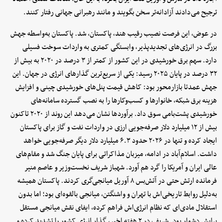
ترجیح می‌دادند آزادانه‌تر سخن بگویند و مانند رهبرانی جهانی رفتار کنند.
در عوض، این فرصت نصیب رقیب هند، پاکستان، شد. پاکستان به‌واسطه جهش
بزرگ در انرژی‌های تجدیدپذیر، وابستگی کمتری به واردات سوخت فسیلی
دارد. سهم برق خورشیدی در این کشور از کمتر از ۳ درصد در ۲۰۲۰ به بیش از
۳۲ درصد در پایان ۲۰۲۵ رسید: یکی از سریع‌ترین گذارهای انرژی در جهان. این
جهش عمدتا بازارمحور بود: کاهش قیمت پنل‌های خورشیدی چینی و افزایش
هزینه برق شبکه، خانوارها و کسب‌وکارها را به نصب گسترده سامانه‌های
خورشیدی پشت‌بامی سوق داد. برآوردها نشان می‌دهد این روند از ۲۰۲۰ تاکنون
بیش از ۱۲ میلیارد دلار صرفه‌جویی ارزی در واردات نفت و گاز برای پاکستان
ایجاد کرده و تنها در ۲۰۲۶ حدود ۶.۳ میلیارد دلار دیگر صرفه‌جویی خواهد
داشت. اسلام‌آباد در ادامه، میزبان مذاکراتی برای پایان جنگ شد و مقام‌های
عالی ایران و آمریکا را گرد هم آورد. شهباز شریف نخست‌وزیر و عاصم منیر
فرمانده ارتش حتی در آتش‌بس ۸ آوریل میانجی‌گری کردند. پاکستان همیشه
به‌دلیل روابط تاریخی‌اش با تهران و واشنگتن، میانجی بالقوه‌ای بود؛ اما بدون
استقلال مادی‌ای که نظام انرژی‌اش فراهم کرده، ایفای نقش میانجی مستقل
برایش دشوار بود. شریف در ۲ هفته اخیر، گذار انرژی کشور را تشدید کرده و