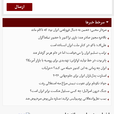
سرخط خبرها
سردار محبی: دشمن به دنبال فروپاشی ایران بود که ناکام ماند
بالاخره مجوز صادر شد؛ بازی تراکتور با حضور تماشاگران
علی‌اف: باکو در کنار ملت ایران ایستاده است
ترامپ تسلیم ایران را می‌خواست؛ اما در دام هرمز گرفتار شد
پاتریوت در خط تولید اوکراین؛ تهدیدی برای روسیه یا بازار آمریکا؟
ایران چه زمانی به این کشور حمله می کند؟ +جزئیات
استارت پدل‌بازان ایران برای جام‌جهانی ۲۰۲۶
جواد نکونام برای تقویت تیمش سراغ سه استقلالی رفت
جنگ درون اسرائیل؛ چه کسی مسئول شکست برابر ایران است؟
بمب نقل‌وانتقالاتی پرسپولیس ترکید؛ ستاره ملی‌پوش سرخپوش شد