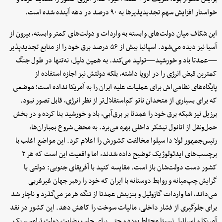
خواستار افزایش سهم تجدیدپذیرها به ۹۰ درصد در دهه آینده شده است.
این شکاف میان دولت‌های وابسته به واردات و دولت‌های کمتر وابسته، بیرون از
آسیا نیز دیده می‌شود. اسپانیا بیش از ۵۶ درصد برق خود را از منابع تجدیدپذیر
—عمدتا باد و خورشید—تولید می‌کند. به همین دلیل، نه‌تنها در طول جنگ
کمترین قبض انرژی را در اروپا داشته، بلکه دولتش نیز اجازه استفاده از
پایگاه‌های نظامی‌اش برای عملیات علیه ایران را به آمریکا نداده است؛ موضعی
که برای بسیاری از متحدان ناتو کم‌استقلال‌تر از نظر انرژی، قابل تصور نبود.
برزیل نیز شبکه برق خود را عمدتا بر برق‌آبی، باد و خورشید بنا کرده و در بخش
حمل‌ونقل از اتانول نیشکر داخلی بهره می‌برد. به محض شروع بمباران‌ها،
رئیس‌جمهور لولا دا سیلوا مخالفت کشورش را اعلام کرد. این مواضع اغلب با
برچسب‌های ایدئولوژیک توضیح داده شدند، اما واقعیت این است که هر ۲
کشور دست دولت‌شان باز است. مقایسه کنید با آفریقای جنوبی: دولتی با
گرایش چپ‌میانه و روابط دوستانه با ایران که خود را رهبر جهان غیرغربی
می‌داند، اما واردات گازوئیل و بنزینش عمدتا از تنگه هرمز می‌گذرد و ناچار شد
برای جلوگیری از فشار داخلی، مالیات سوخت را کاهش دهد. این کشور در نقد
آمریکا و اسرائیل نسبتا محتاط بوده و حتی برای جلب رضایت دولت ترامپ، یک