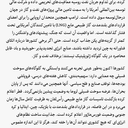
کرده، برای تداوم جریان نفت روسیه معافیت‌های تحریمی داده و شرکت مالی
توسعه بین‌المللی آمریکا را به سمت تامین مالی پروژه‌های نفت و گاز در جهان
درحال‌توسعه سوق داده است. ترامپ همچنین متحدان اروپایی را برای امضای
قراردادهای بلندمدت گاز طبیعی مایع (LNG) با تامین‌کنندگان آمریکایی تحت
فشار گذاشته است. اما واقعیت آن است که جنگ، پیشنهادهای واشنگتن را
کمتر از گزینه‌های پکن جذاب کرده است. حتی اگر برخی کشورها درباره اتکای
فناورانه به چین تردید داشته باشند، منابع انرژی تجدیدپذیر-خورشید و باد-قابل
محاصره در یک گلوگاه ژئوپلیتیک نیستند؛ برخلاف نفت و گاز.
کشورها اکنون به‌طور عینی تجربه می‌کنند وابستگی به گلوگاه‌های سوخت
فسیلی چه معنایی دارد: سهمیه‌بندی، کاهش هفته‌های درسی، فروپاشی
بودجه‌ها، توقف صنایع و فلج سیاسی. آنها همچنین می‌دانند که پس از پایان
بحران‌ها، عرضه سوخت فسیلی لزوما به وضعیت پیشین بازنمی‌گردد. قطر اعلام
کرده بازگشت تاسیسات گاز مایع طبیعی رأس‌لفان به ظرفیت کامل سال‌ها زمان
می‌برد و در این فاصله، در قراردادهای بلندمدت با بلژیک، چین، ایتالیا و کره
جنوبی وضعیت فورس‌ماژور اعلام کرده است. جذابیت ساخت نظام‌های
انرژی‌ای که هیچ کشوری نتواند آن‌ها را خفه کند، هرگز تا این اندازه ملموس