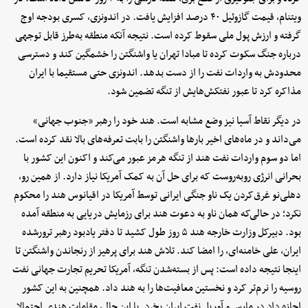
ویتنام، قیمت گازوئیل ۴۰ درصد افزایش یافت. در اندونزی، کسری بودجه اوج
گرفته و ارزش پول ملی سقوط کرده است. نتیجه آنکه منطقه به‌طرز قابل توجهی
درباره جنگ سکوت کرده تا مبادا تهران یا واشنگتن را خشمگین کند و دسترسی
محدودش به واردات نفت را از دست بدهد. اندونزی حتی مستقیما با ایران
مذاکره کرد تا عبور نفتکش‌هایش از تنگه تضمین شود.
در دیگر نقاط آسیا نیز وضع مشابه است. هند خود را رهبر «جنوب جهانی»
می‌داند و در ماه‌های اخیر بارها واشنگتن را بابت تعرفه‌های بالا نقد کرده است.
اما دو سوم واردات نفت هند از تنگه هرمز عبور می‌کند و اکنون این کشور با
بحرانی انرژی روبه‌روست که برای حل آن به کمک آمریکا نیاز دارد. از همین رو،
دهلی‌نو غرق‌کردن یک ناو جنگی ایرانی توسط آمریکا در اقیانوس هند را محکوم
نکرد؛ در حالی‌که همان ناو به دعوت هند برای رزمایش دریایی به منطقه آمده
بود. دبیرکل وزارت خارجه هند ۵ روز طول کشید تا دفتر یادبود رهبر ترورشده
ایران، علی خامنه‌ای، را امضا کند. تلاش هند برای پرهیز از رنجاندن واشنگتن تا
اینجا نتیجه داده است: پس از بسته‌شدن تنگه، آمریکا تحریم تجارت جهانی نفت
روسیه را نرم‌تر کرد و نخستین معافیت‌ها را به هند داد. همچنین به این کشور
اجازه داد در مارس و آوریل نفت ایران بخرد. با این حال، مقامات هندی احتمالا