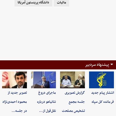
مالیات
دانشگاه پرینستون آمریکا
پیشنهاد سردبیر
انتشار پیام جدید
گزارش تصویری
ماجرای دروغ
تصویر جدید از
فرمانده کل سپاه
جلسه مجمع
نتانیاهو درباره
محمود احمدی‌نژاد
تشخیص مصلحت
نقل‌قول از…
در جلسه…