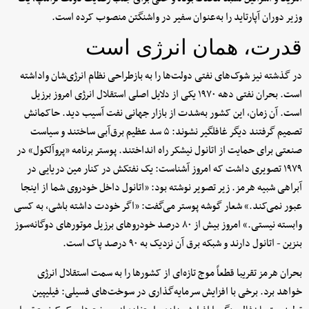
وزیر دوران آپارتاید را به‌عنوان سفیر در واشنگتن منصوب کرده است.
قدرت، همان انرژی است
در گذشته نیز شوک‌های نفتی دولت‌ها را به بازطراحی نظام انرژی‌شان واداشته
است. بحران نفتی دهه ۱۹۷۰ یکی از دلایل اصلی استقلال انرژی امروز برزیل
است. آن زمان، این کشور به‌شدت از بازار جهانی نفت آسیب دید. حاکمانش
تصمیم گرفتند دیگر غافلگیر نشوند: ۵ سد عظیم برق‌آبی ساختند و سیاست
صنعتی برای حمایت از اتانول نیشکر راه انداختند. پوستر برنامه «پروآلکول» در
۱۹۷۹ تصویری داشت که امروز آشناست: یک نفتکش در کنار مین دریایی در
آبراهی شبیه هرمز. زیر تصویر نوشته بود: «اتانول داخل خودروی شما از اینجا
عبور نمی‌کند.» شعار گوشه پوستر می‌گفت: «اگر خودت داشته باشی، به کسی
وابسته نیستی.» امروز بیش از ۸۰ درصد خودروهای برزیل موتورهای دوگانه‌سوز
بنزین - اتانول دارند و شبکه برق آن نزدیک به ۹۰ درصد پاک است.
بحران هرمز تقریبا قطعاً موج تازه‌ای از کشورها را به سمت استقلال انرژی
خواهد برد. برخی با افزایش سرمایه‌گذاری در سوخت‌های فسیلی: فیلیپین