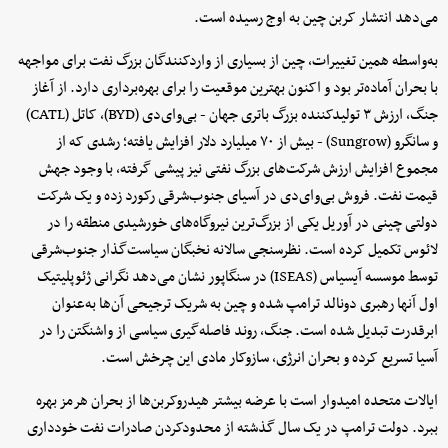
می‌دهد انتشار کربن چین به اوج رسیده است.
به‌واسطه همین تغییرات، چین از بسیاری از واردکنندگان بزرگ نفت برای مواجهه
با بحران آماده‌تر بود و اکنون بهترین موقعیت را برای بهره‌برداری دارد. از آغاز
جنگ، ارزش ۳ تولیدکننده بزرگ باتری جهان - بی‌وای‌دی (BYD)، کاتل (CATL)
و سانگرو (Sungrow) - بیش از ۷۰ میلیارد دلار افزایش یافته؛ رشدی که از
مجموع افزایش ارزش شرکت‌های بزرگ نفتی نیز پیشی گرفته، با وجود جهش
قیمت نفت. فروش بی‌وای‌دی در آسیای جنوب‌شرقی رکورد زده و یک شرکت
دولتی چینی در آوریل یکی از بزرگ‌ترین نیروگاه‌های خورشیدی منطقه را در
لائوس تکمیل کرده است. نظرسنجی سالانه نخبگان سیاست‌گذار جنوب‌شرقی
توسط موسسه آیسیاس (ISEAS) در سنگاپور نشان می‌دهد نگرانی ژئوپلیتیک
اول آنها رهبری دونالد ترامپ شده و چین به شریک ترجیحی آن‌ها به‌عنوان
ابرقدرت تبدیل شده است. جنگ، روند فاصله‌گیری سیاسی از واشنگتن را در
آسیا تسریع کرده و بحران انرژی، سازوکار مادی این چرخش است.
ایالات متحده امیدوار است با عرضه بیشتر هیدروکربن‌ها از بحران هرمز بهره
ببرد. دولت ترامپ در یک سال گذشته از محدودکردن صادرات نفت خودداری