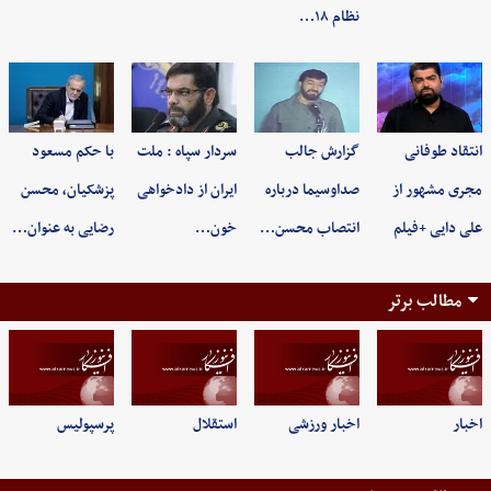
نظام ۱۸…
انتقاد طوفانی
گزارش جالب
سردار سپاه : ملت
با حکم مسعود
مجری مشهور از
صداوسیما درباره
ایران از دادخواهی
پزشکیان، محسن
علی دایی +فیلم
انتصاب محسن…
خون…
رضایی به عنوان…
مطالب برتر
اخبار
اخبار ورزشی
استقلال
پرسپولیس