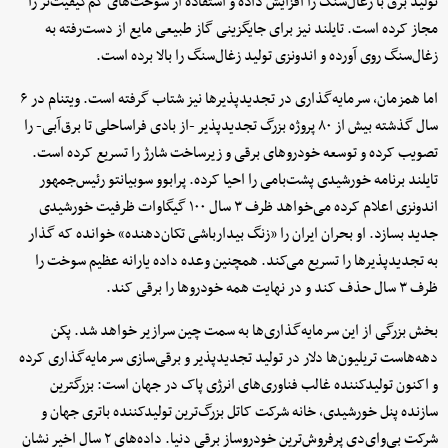
تولید برق با زغال‌سنگ را افزایش داده و استفاده از سوخت‌های کم‌کیفیت‌تر را
مجاز کرده است. تایلند نیز برای جایگزینی گاز طبیعی مایع از دست‌رفته به
زغال‌سنگ روی آورده و اندونزی تولید زغال‌سنگ را بالا برده است.
اما همزمان، سرمایه‌گذاری در تجدیدپذیرها نیز شتاب گرفته است. ویتنام در ۶
سال گذشته بیش از ۸۰ پروژه بزرگ تجدیدپذیر -از بادی فراساحلی تا برق‌آبی- را
تصویب کرده و توسعه خودروهای برقی و زیرساخت شارژ را تسریع کرده است.
تایلند برنامه خورشیدی پشت‌بامی را احیا کرده. پرابوو سوبیانتو رئیس‌جمهور
اندونزی اعلام کرده می‌خواهد ظرف ۳ سال ۱۰۰ گیگاوات ظرفیت خورشیدی
جدید بسازد. او بحران ایران را «زنگ بیدارباشی تکان‌دهنده» خوانده که گذار
به تجدیدپذیرها را تسریع می‌کند. همچنین وعده داده یارانه عظیم سوخت را
ظرف ۳ سال حذف کند و در نهایت همه خودروها را برقی کند.
بخش بزرگی از این سرمایه‌گذاری‌ها به سمت چین سرازیر خواهد شد. پکن
دهه‌هاست تریلیون‌ها دلار در تولید تجدیدپذیر و برقی‌سازی سرمایه‌گذاری کرده
و اکنون تولیدکننده غالب فناوری‌های انرژی پاک در جهان است: بزرگترین
سازنده پنل خورشیدی، خانه شرکت کاتل بزرگ‌ترین تولیدکننده باتری جهان و
شرکت بی‌وای‌دی پرفروش‌ترین خودروساز برقی دنیا. داده‌های ۲ سال اخیر نشان