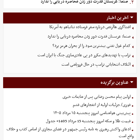
صنعا: عربستان قدرت دور زدن محاصره دریایی را ندارد
۲.
آخرین اخبار
افشاگری هاآرتص درباره سفر فرستاده نتانیاهو به آمریکا
صنعا: عربستان قدرت دور زدن محاصره دریایی را ندارد
کدام غول نفتی بیشترین سود را از بحران هرمز برد؟
ترامپ با تهدیدهای مکرر در پی عادی‌سازی جنگ با ایران است
ائتلاف انتخاباتی ترامپ در حال فروپاشی است
عناوین برگزیده
اولین پیام محسن رضایی پس از شایعات خبری
فوری/ جزئیات اولیه از انفجارهای قشم
پیش‌بینی هواشناسی امروز پنجشنبه ۱۵ مرداد ۱۴۰۵
قیمت طلا و سکه امروز پنجشنبه 15 مرداد 1405+ جدول
ادعای واکنش رهبری به نامه رئیس جمهور در فضای مجازی از اساس کذب و خلاف
واقع است