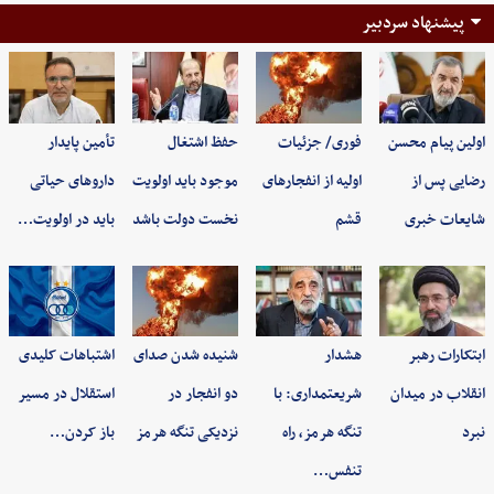
پیشنهاد سردبیر
اولین پیام محسن
فوری/ جزئیات
حفظ اشتغال
تأمین پایدار
رضایی پس از
اولیه از انفجارهای
موجود باید اولویت
داروهای حیاتی
شایعات خبری
قشم
نخست دولت باشد
باید در اولویت…
ابتکارات رهبر
هشدار
شنیده شدن صدای
اشتباهات کلیدی
انقلاب در میدان
شریعتمداری: با
دو انفجار در
استقلال در مسیر
نبرد
تنگه هرمز، راه
نزدیکی تنگه هرمز
باز کردن…
تنفس…