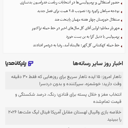
حضور استقلالی و پرسپولیسی‌ها در انتخابات ریاست فدراسیون بدنسازی
بودجه سپاهان رکورد زد؛ تصویب ۲.۵ همت برای فصل جدید
ستقلال خوزستان چهار هفته مهمان پایتخت شد
شهریار مغانلو؛ اولین آقای گل سال‌های اخیر در خط حمله تراکتور
پرسپولیس با دنیل گرا به بن بست خورد
خط حمله کهکشانی گل‌گهر؛ عالیشاه آمد، رقبا به دردسر افتادند