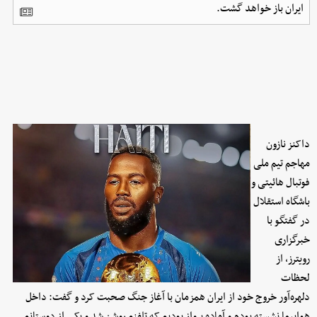
ایران باز خواهد گشت.
داکنز نازون
مهاجم تیم ملی
فوتبال هائیتی و
باشگاه استقلال
در گفتگو با
خبرگزاری
رویترز، از
لحظات
دلهره‌آور خروج خود از ایران همزمان با آغاز جنگ صحبت کرد و گفت: داخل
هواپیما نشسته بودم و آماده پرواز بودیم که تلفنم روشن شد و یکی از دوستانم