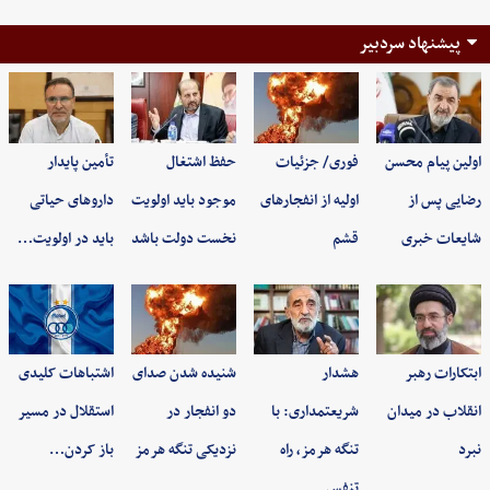
پیشنهاد سردبیر
اولین پیام محسن
فوری/ جزئیات
حفظ اشتغال
تأمین پایدار
رضایی پس از
اولیه از انفجارهای
موجود باید اولویت
داروهای حیاتی
شایعات خبری
قشم
نخست دولت باشد
باید در اولویت…
ابتکارات رهبر
هشدار
شنیده شدن صدای
اشتباهات کلیدی
انقلاب در میدان
شریعتمداری: با
دو انفجار در
استقلال در مسیر
نبرد
تنگه هرمز، راه
نزدیکی تنگه هرمز
باز کردن…
تنفس…