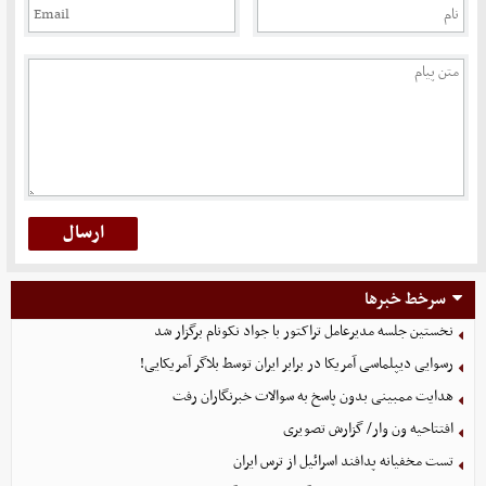
سرخط خبرها
نخستین جلسه مدیرعامل تراکتور با جواد نکونام برگزار شد
رسوایی دیپلماسی آمریکا در برابر ایران توسط بلاگر آمریکایی!
هدایت ممبینی بدون پاسخ به سوالات خبرنگاران رفت
افتتاحیه ون وار/ گزارش تصویری
تست مخفیانه پدافند اسرائیل از ترس ایران