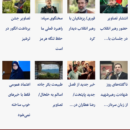
انتشار تصاویر
فوری/ پزشکیان با
سخنگوی سپاه:
تصاویر جشن
حضور رهبر انقلاب
رهبر انقلاب دیدار
راهبرد فعلی ما
برداشت انگور در
در جلسات با…
کرد
حفظ تنگه هرمز
ترشیز
است
ناگفته‌های روز
خبر جدید از فصل
طبیعت بکر جاده
اعتماد عمومی
شهادت رهبرشهید
جدید پایتخت/
اسالم به خلخال/
فقط با خبرهای
از زبان سردار…
رضا عطاران در…
تصاویر
خوب ساخته
نمی‌شود