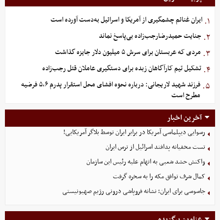
ایران غنائم چشمگیری از آمریکا و اسرائیل به‌دست آورده است
۱.
جنایت حمیدرضارجب‌زاده بی‌پاسخ نماند
۲.
مردی که عربستان برای سرش ۵ میلیون دلار جایزه گذاشت
۳.
تشکیل تیم کارآگاهان زبده برای دستگیری عاملان قتل رجب‌زاده
۴.
فرزند شهید لاریجانی: درباره نحوه افشای محل استقرار پدرم ۵،۶ فرضیه
۵.
مطرح است
آخرین اخبار
رسوایی دیپلماسی آمریکا در برابر ایران توسط بلاگر آمریکایی!
تست مخفیانه پدافند اسرائیل از ترس ایران
واکنش حشد شعبی به اتهام‌ علیه رئیس این سازمان
کمال شرف توافق مکه را به سخره گرفت
جاسوسی برای ایران؛ نشانه فروپاشی درونی رژیم صهیونیستی
عناوین برگزیده