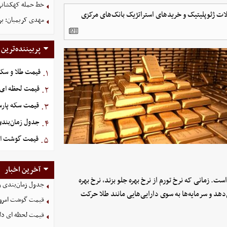
خط حمله کهکشانی گ
ات ژئوپلیتیک و خریدهای استراتژیک بانک‌های مرکزی
مهدی کریمیان: بر
پربیننده‌ترین
قیمت طلا و سکه امروز پنج
۱.
قیمت لحظه ای دلار ام
۲.
قیمت سکه پارسیان ۱۰۰ سوت امروز پنجشنبه 5
۳.
جدول زمان‌بندی 
۴.
قیمت گوشت امروز 15 مرد
۵.
آخرین اخبار
ت. زمانی که نرخ تورم از نرخ بهره جلو بزند، نرخ بهره
جدول زمان‌بندی وا
هد و سرمایه‌ها به سوی دارایی‌هایی مانند طلا حرکت
قیمت گوشت امروز 15 مرداد ۵
قیمت لحظه ای دلار امروز