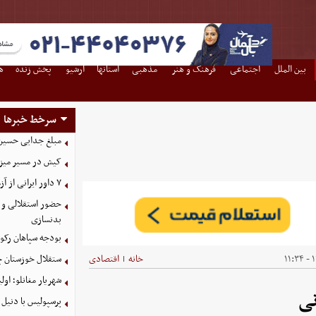
بین الملل
اجتماعی
فرهنگ و هنر
مذهبی
استانها
آرشیو
پخش زنده
ه
سرخط خبرها
مبلغ جدایی حسین 
کیش در مسیر میزبانی
۷ داور ایرانی از آزمون نخبگان آسیا سربلند بیرون آمدند
حضور استقلالی و 
بدنسازی
بودجه سپاهان رکورد زد؛ تصویب
۱
خانه
اقتصادی
ستقلال خوزستان چ
|
شهریار مغانلو؛ اول
نی
پرسپولیس با دنیل 