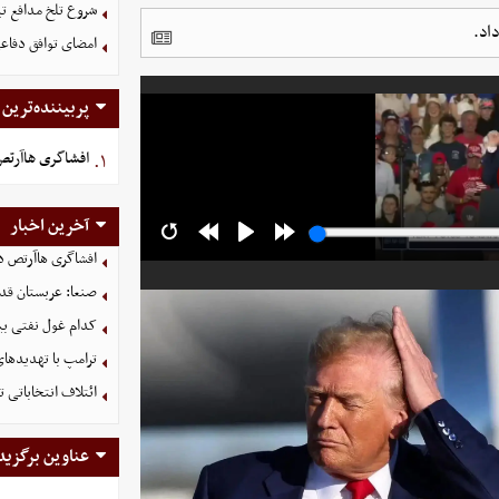
شروع تلخ مدافع ت
اد.
امضای توافق دفاعی
پربیننده‌ترین
افشاگری هاآرتص د
۱.
آخرین اخبار
افشاگری هاآرتص درب
صنعا: عربستان قدر
کدام غول نفتی بیش
ترامپ با تهدیدهای
ائتلاف انتخاباتی 
عناوین برگزید