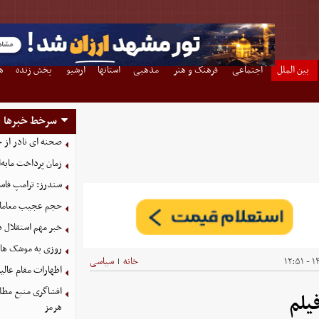
بین الملل
اجتماعی
فرهنگ و هنر
مذهبی
استانها
آرشیو
پخش زنده
ه
سرخط خبرها
صحنه ای نادر از 
زمان پرداخت مابه‌
سندرز: ترامپ فاسد
حجم عجیب معاملا
خبر مهم استقلال د
روزی به موشک‌ های 
۱۴۰
خانه
سیاسی
|
اظهارات مقام عالیر
افشاگری منبع مطلع
یلم
هرمز