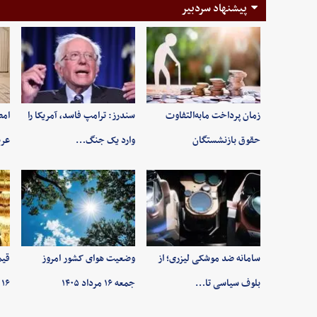
پیشنهاد سردبیر
زمان پرداخت مابه‌التفاوت
سندرز: ترامپ فاسد، آمریکا را
امض
حقوق بازنشستگان
وارد یک جنگ…
عرب
سامانه ضد موشکی لیزری؛ از
وضعیت هوای کشور امروز
قیم
بلوف سیاسی تا…
جمعه ۱۶ مرداد ۱۴۰۵
۱۶ مردادماه ۱۴۰۵/ …