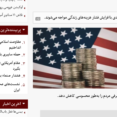
لوکیشن عروسی رون
تلاش ۱۱ سناتور آمریکایی برای توقف جنگ علیه ایران
ودی باافزایش فشار هزینه‌های زندگی مواجه می‌شوند.
پربیننده‌ترین
مقاومت اسلامی ع
۱.
انداختیم
حمله سایبری با
۲.
مقام آمریکایی: 
۳.
بگیرد
هشدار صنعاء به
۴.
نشست‌های محرما
۵.
ایران
صرفی مردم را به‌طور محسوسی کاهش دهد.
آخرین اخبار
یمنی‌ها قفل باب‌ا