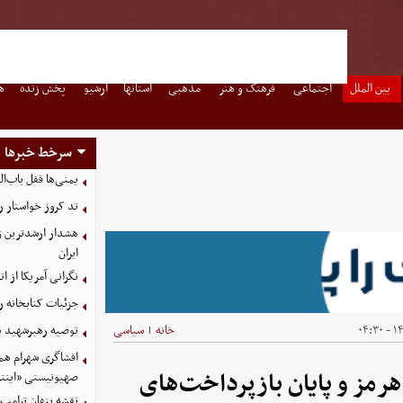
بین الملل
اجتماعی
فرهنگ و هنر
مذهبی
استانها
آرشیو
پخش زنده
ه
سرخط خبرها
یمنی‌ها قفل باب‌ا
تد کروز خواستار ر
هشدار ارشدترین ژن
ایران
نگرانی آمریکا از 
جزئیات کتابخانه ر
۱۴۰
خانه
سیاسی
توصیه رهبرشهید د
|
افشاگری شهرام هما
 هرمز و پایان بازپرداخت‌های
صهیونیستی «اینتر
نقشه پنهان ترامپ 