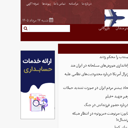
درباره ما
مرامنامه
تماس با ما
پیوندها
تعرفه اگهی
شنبه ۱۷ مرداد ۱۴۰۵
نرمندان
بازرگانی
لمندب را محکم زدند
اه‌اندازی شورش‌های مسلحانه در ایران شد
رال آمریکا درباره محدودیت‌های نظامی علیه
اتحاد بیشتر مردم ایران در صورت تشدید حملات
هبر شهید +فیلم
رباره حضور فرزندانش در جنگ
یون: سرنوشت «من‌وتو» در انتظار شبکه
نشنال»!
برای کوبا