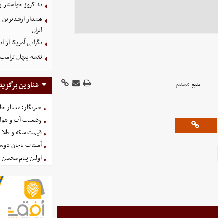
تد کروز خواستار ر
هشدار ارشدترین ژن
ایران
نگرانی آمریکا از 
نقشه پنهان ترامپ 
عناوین برگزید
منبع :
تسنیم
خبرنگار؛ معمار ح
وضعیت آب و هوای کشور ا
قیمت سکه و طلا امروز شنبه
آمیتاب باچان دوست
اولین پیام محسن 