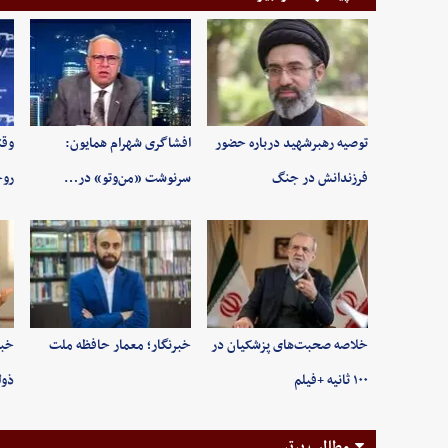
توصیه رهبرشهید درباره حضور
افشاگری شهرام همایون:
وقت
فرزندانش در جنگ
سرنوشت «من‌وتو» در…
روح
خلاصه صحبت‌های پزشکیان در
خبرنگار؛ معمار حافظه ملت
خبر
۱۰۰ ثانیه +فیلم
ذول
مطالب برتر