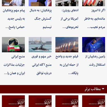
اگر تا امروز
ادعای رویترز:
پزشکیان: به‌ دنبال
پیام مهم پزشکیان
مانده‌ایم، به‌خاطر
آمریکا برخی از
گسترش جنگ
به رئیس جدید
مردم نجیب…
تحریم‌های…
نیستیم
حماس؛ پاسخ…
رامین رضاییان از
فیلم جدید و واضح
خبر مهم و فوری
منبع ایرانی
استقلال رفت
از حمله ایران به
منبع آگاه ایرانی
جزئیات مذاکرات
پایگاه…
درباره توافق
ایران و عمان را…
مطالب برتر