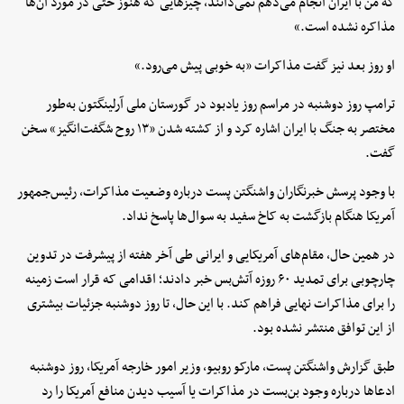
که من با ایران انجام می‌دهم نمی‌دانند، چیزهایی که هنوز حتی در مورد آن‌ها
مذاکره نشده است.»
او روز بعد نیز گفت مذاکرات «به خوبی پیش می‌رود.»
ترامپ روز دوشنبه در مراسم روز یادبود در گورستان ملی آرلینگتون به‌طور
مختصر به جنگ با ایران اشاره کرد و از کشته شدن «۱۳ روح شگفت‌انگیز» سخن
گفت.
با وجود پرسش خبرنگاران واشنگتن پست درباره وضعیت مذاکرات، رئیس‌جمهور
آمریکا هنگام بازگشت به کاخ سفید به سوال‌ها پاسخ نداد.
در همین حال، مقام‌های آمریکایی و ایرانی طی آخر هفته از پیشرفت در تدوین
چارچوبی برای تمدید ۶۰ روزه آتش‌بس خبر دادند؛ اقدامی که قرار است زمینه
را برای مذاکرات نهایی فراهم کند. با این حال، تا روز دوشنبه جزئیات بیشتری
از این توافق منتشر نشده بود.
طبق گزارش واشنگتن پست، مارکو روبیو، وزیر امور خارجه آمریکا، روز دوشنبه
ادعاها درباره وجود بن‌بست در مذاکرات یا آسیب دیدن منافع آمریکا را رد