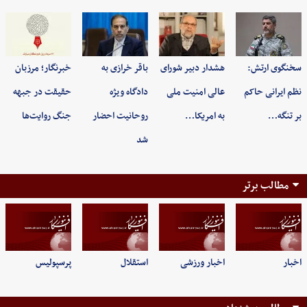
سخنگوی ارتش:
هشدار دبیر شورای
باقر خرازی به
خبرنگار؛ مرزبان
نظم ایرانی حاکم
عالی امنیت ملی
دادگاه ویژه
حقیقت در جبهه
بر تنگه…
به امریکا…
روحانیت احضار
جنگ روایت‌ها
شد
مطالب برتر
اخبار
اخبار ورزشی
استقلال
پرسپولیس