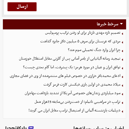
سرخط خبرها
تصمیم تازه مهدی تارتار برای لو رفتن ترکیب پرسپولیس
مردی که عربستان برای سرش ۵ میلیون دلار جایزه گذاشت
چرا ایران وارد جنگ تحمیلی سوم شد؟
تمجید رسانه آلبانیایی از یاسر آسانی پس از گلزنی مقابل استقلال خوزستان
توافق ایران و عمان در مورد هرمز؛ یک پیشرفت، اما گام بعدی چیست؟
ادعای محمدباقر خرازی در خصوص فیلم های منتشرشده از وی در فضای مجازی
میلاد محمدی در اولین بازی فیکسش کارت قرمز گرفت
سود میلیاردی زندان‌های خصوصی آمریکا از تشدید بازداشت مهاجران
ترامپ در سراشیبی ناتمام؛ از دست‌رفتن بی‌سابقه 23هزار شغل
دیپلمات بازنشسته آلمانی از استیصال ترامپ مقابل ایران می گوید!