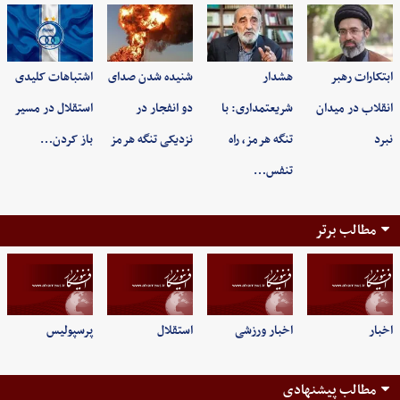
ابتکارات رهبر
هشدار
شنیده شدن صدای
اشتباهات کلیدی
انقلاب در میدان
شریعتمداری: با
دو انفجار در
استقلال در مسیر
نبرد
تنگه هرمز، راه
نزدیکی تنگه هرمز
باز کردن…
تنفس…
مطالب برتر
اخبار
اخبار ورزشی
استقلال
پرسپولیس
مطالب پیشنهادی