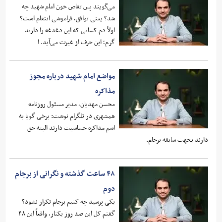
می‌گویند پس تقاص خون امام شهید چه
شد؟ یعنی توافق، فراموشی انتقام است؟
اولاً دم کسانی که این دغدغه را دارند
گرم؛ این حرف از غیرت می‌آید. ا
مواضع امام شهید درباره مجوز
مذاکره
محسن مهدیان، مدیر مسئول روزنامه
همشهری در تلگرام نوشت: برخی گویا به
اسم مذاکره حساسیت دارند البته حق
دارند بجهت سابقه برجام.
۴۸ ساعت گذشته و نگرانی از برجام
دوم
یکی پرسید چه کنیم برجام تکرار نشود؟
گفتم کل این صد روز بکنار، واقعاً این ۴۸