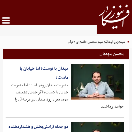
سینه‌زنی آیت‌الله سید مجتبی خامنه‌ای +فیلم
محسن مهدیان
میدان با توست؛ اما خیابان با
ماست؟
مدیریت میدان روشن است؛ اما مدیریت
خیابان با کیست؟ اگر خیابان تضعیف
شود، دیر یا زود میدان نیز هزینه آن را
خواهد پرداخت.
دو جمله آرامش‌بخش و هشداردهنده