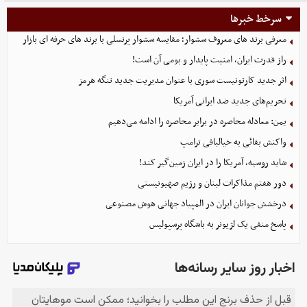
سرخط خبرها
معرفی برند های معروف سشوار؛ مقایسه سشوار پرنسلی با برند های حرفه ای بازار
راز قدرت ایران، امنیت پایدار و بومی آن است!
اثر جدید کارتونیست سوری با عنوان مدیریت جدید تنگه هرمز
تحریم‌های جدید ضد ایرانی آمریکا
یمن: معادله محاصره در برابر محاصره را ادامه می‌دهیم
واکنش بقائی به خیالبافی ترامپ
شاید روسیه، آمریکا را در ایران زمین‌گیر کند!
دور هفتم مذاکرات لبنان و رژیم صهیونیستی
درخشش جوانان ایران در المپیاد جهانی هوش مصنوعی
پاسخ منفی یک لژیونر به باشگاه پرسپولیس