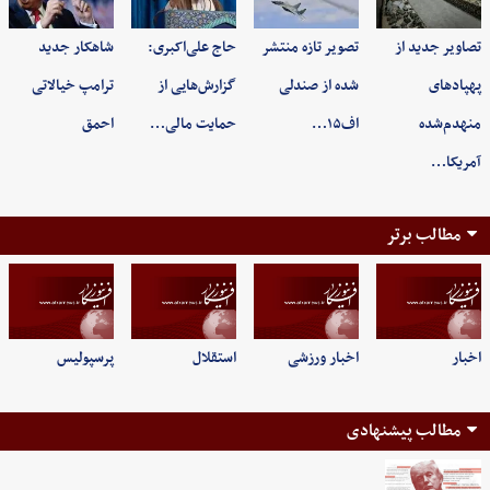
تصاویر جدید از
تصویر تازه منتشر
حاج علی‌اکبری:
شاهکار جدید
پهپادهای
شده از صندلی
گزارش‌هایی از
ترامپ خیالاتی
منهدم‌شده
اف۱۵…
حمایت مالی…
احمق
آمریکا…
مطالب برتر
اخبار
اخبار ورزشی
استقلال
پرسپولیس
مطالب پیشنهادی