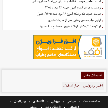
آمیتاب باچان دوست نتانیاهو به ایران می آید! +فیلم وعکس
وضعیت هوای کشور امروز جمعه ۱۶ مرداد ۱۴۰۵
قیمت جدید طلا و سکه امروز ۱۶ مردادماه ۱۴۰۵/ جدول
اولین پیام محسن رضایی پس از شایعات خبری
از کوفه تا کربلا، از کربلا تا ظهور؛ سه قیام ، یک جبهه
تبلیغات متنی
اخبار پرسپولیس
اخبار استقلال
صفحه نخست
سیاسی
ورزشی
اقتصادی
بین الملل
اجتماعی
فرهنگ و هنر
مذهبی