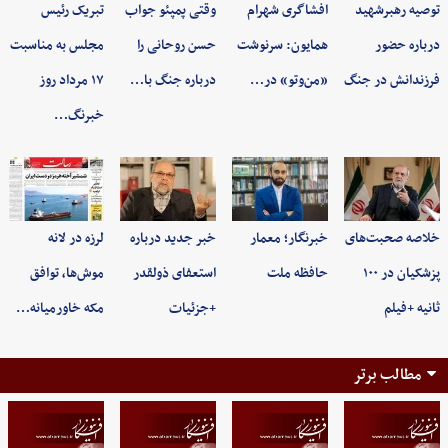
توصیه رهبرشهید
افشاگری شهرام
وقتی پمپئو جواب
تبریک رئیس
درباره حضور
همایون: سرنوشت
حسن روحانی را
مجلس به مناسبت
فرزندانش در جنگ
«من‌وتو» در…
درباره جنگ با…
۱۷ مرداد روز
خبرنگ…
خلاصه صحبت‌های
خبرنگار؛ معمار
خبر جدید درباره
لرزه در لانه
پزشکیان در ۱۰۰
حافظه ملت
استعفای ذولقدر
موش‌ها، توافق
ثانیه +فیلم
+جزئیات
مکه خاورمیانه…
مطالب برتر