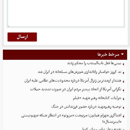
سرخط خبرها
یمنی‌ها قفل باب‌المندب را محکم زدند
تد کروز خواستار راه‌اندازی شورش‌های مسلحانه در ایران شد
هشدار ارشدترین ژنرال آمریکا درباره محدودیت‌های نظامی علیه ایران
نگرانی آمریکا از اتحاد بیشتر مردم ایران در صورت تشدید حملات
جزئیات کتابخانه رهبر شهید +فیلم
توصیه رهبرشهید درباره حضور فرزندانش در جنگ
افشاگری شهرام همایون: سرنوشت «من‌وتو» در انتظار شبکه صهیونیستی
«اینترنشنال»!
نقشه پنهان ترامپ برای کوبا