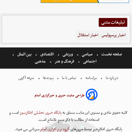
تبلیغات متنی
اخبار پرسپولیس
اخبار استقلال
صفحه نخست
سیاسی
ورزشی
اقتصادی
بین الملل
اجتماعی
فرهنگ و هنر
مذهبی
درباره ما
مرامنامه
تماس با ما
پیوندها
تعرفه اگهی
طراحی سایت خبری و خبرگزاری آسام
کلیه حقوق مادی و معنوی این سایت متعلق به
پایگاه خبری تحلیلی افکارنیوز
است و
استفاده از مطالب با ذکر منبع بلامانع است.
پایگاه خبری افکارخبر توسط سرورهای
گروه نرم افزاری آسام
میزبانی می شود.