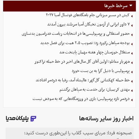
سرخط خبرها
کیش در مسیر میزبانی جام باشگاه‌های فوتسال آسیا ۲۰۲۷
۷ داور ایرانی از آزمون نخبگان آسیا سربلند بیرون آمدند
حضور استقلالی و پرسپولیسی‌ها در انتخابات ریاست فدراسیون بدنسازی
بودجه سپاهان رکورد زد؛ تصویب ۲.۵ همت برای فصل جدید
ستقلال خوزستان چهار هفته مهمان پایتخت شد
شهریار مغانلو؛ اولین آقای گل سال‌های اخیر در خط حمله تراکتور
پرسپولیس با دنیل گرا به بن بست خورد
خط حمله کهکشانی گل‌گهر؛ عالیشاه آمد، رقبا به دردسر افتادند
مهدی کریمیان: برای خدمت به سپاهان برگشتم
دردسر تازه پرسپولیس؛ بازی در ورزشگاه‌هایی که به سودش نیست