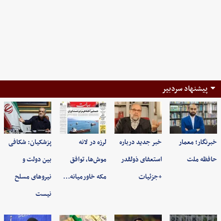
پیشنهاد سردبیر
خبرنگار؛ معمار
خبر جدید درباره
لرزه در لانه
پزشکیان: شکافی
حافظه ملت
استعفای ذولقدر
موش‌ها، توافق
بین دولت و
+جزئیات
مکه خاورمیانه…
نیروهای مسلح
نیست