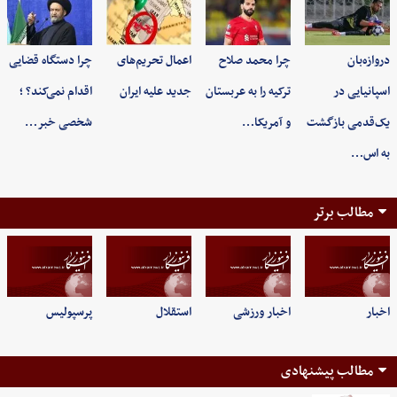
دروازه‌بان
چرا محمد صلاح
اعمال تحریم‌های
چرا دستگاه قضایی
اسپانیایی در
ترکیه را به عربستان
جدید علیه ایران
اقدام نمی‌کند؟ ؛
یک‌قدمی بازگشت
و آمریکا…
شخصی خبر…
به اس…
مطالب برتر
اخبار
اخبار ورزشی
استقلال
پرسپولیس
مطالب پیشنهادی