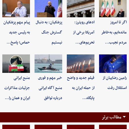
اگر تا امروز
ادعای رویترز:
پزشکیان: به‌ دنبال
پیام مهم پزشکیان
مانده‌ایم، به‌خاطر
آمریکا برخی از
گسترش جنگ
به رئیس جدید
مردم نجیب…
تحریم‌های…
نیستیم
حماس؛ پاسخ…
رامین رضاییان از
فیلم جدید و واضح
خبر مهم و فوری
منبع ایرانی
استقلال رفت
از حمله ایران به
منبع آگاه ایرانی
جزئیات مذاکرات
پایگاه…
درباره توافق
ایران و عمان را…
مطالب برتر