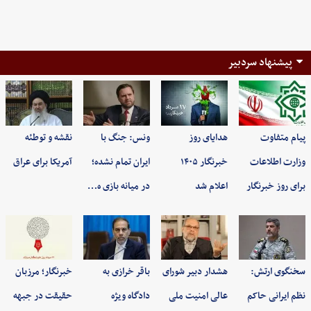
پیشنهاد سردبیر
پیام متفاوت
هدایای روز
ونس: جنگ با
نقشه و توطئه
وزارت اطلاعات
خبرنگار ۱۴۰۵
ایران تمام نشده؛
آمریکا برای عراق
برای روز خبرنگار
اعلام شد
در میانه بازی ه…
سخنگوی ارتش:
هشدار دبیر شورای
باقر خرازی به
خبرنگار؛ مرزبان
نظم ایرانی حاکم
عالی امنیت ملی
دادگاه ویژه
حقیقت در جبهه