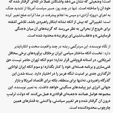
است؛ وضعیتی که نشان می‌دهد واشنگتن عملاً در تله‌ای گرفتار شده که
خود آن را ساخته است
. تنها در چند روز، مسیر سیاست آمریکا از تشدید جنگ،
به اجرای «پروژه آزادی» و سپس به اعلام پیشرفت در مذاکرات صلح تغییر کرده
است؛
تغییراتی که بیش از آنکه نشانه ابتکار راهبردی باشد، تلاشی آشفته
برای خروج از بحرانی به نظر می‌رسد که گزینه‌های آن میان «جنگی
فرسایشی» و «عقب‌نشینی‌ای پرهزینه» محدود شده است.
از نگاه نویسنده، این سردرگمی ریشه در چند واقعیت سخت و انکارناپذیر
دارد:
نخست آنکه ساختار سیاسی ایران برخلاف برآوردهای برخی محافل
آمریکایی، در آستانه فروپاشی قرار ندارد؛ دوم آنکه تهران حاضر نیست حق
غنی‌سازی و برنامه هسته‌ای خود را کنار بگذارد؛ و سوم آنکه ایران توانایی
اثرگذاری جدی بر امنیت تنگه هرمز را در اختیار دارد. بسته شدن این
گذرگاه راهبردی، نه‌تنها برای منطقه، بلکه برای اقتصاد آمریکا و بازار
جهانی انرژی نیز پیامدهای سنگینی خواهد داشت.
به تعبیر نویسنده،
این
مجموعه عوامل همانند «جعبه‌ای فولادی» عمل می‌کنند که دولت ترامپ
درون آن گرفتار شده و هر تغییر سیاستی، واکنشی به فشارهای همین
چارچوب محدودکننده است
.