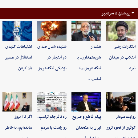
پیشنهاد سردبیر
ابتکارات رهبر
هشدار
شنیده شدن صدای
اشتباهات کلیدی
انقلاب در میدان
شریعتمداری: با
دو انفجار در
استقلال در مسیر
نبرد
تنگه هرمز، راه
نزدیکی تنگه هرمز
باز کردن…
تنفس…
روایت سردار
پیام قاطع و صریح
راه نافرجام ترامپ،
اگر تا امروز
کوثری از نحوه ترور
ایران به متحدان
رو راست با مردم
مانده‌ایم، به‌خاطر