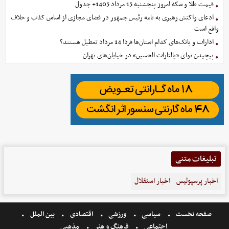
قیمت طلا و سکه امروز پنجشنبه 15 مرداد 1405+ جدول
ادعای واکنش رهبری به نامه رئیس جمهور در فضای مجازی از اساس کذب و خلاف
واقع است
ادارات و بانک‌های کدام استان‌ها فردا 14 مرداد تعطیل هستند؟
پیچیدن نوای «یالثارات الحسین» در خیابان‌های تهران
تبلیغات متنی
اخبار پرسپولیس
اخبار استقلال
صفحه نخست
سیاسی
ورزشی
اقتصادی
بین الملل
اجتماعی
فرهنگ و هنر
مذهبی