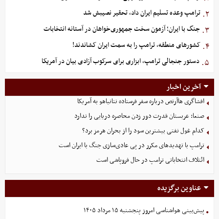
ترامپ وعده تسلیم ایران داد، تحقیر نصیبش شد
۲.
جنگ با ایران؛ آزمون سخت جمهوری‌خواهان در آستانه انتخابات
۳.
کشورهای منطقه، ترامپ را به سمت ایران کشاندند!
۴.
دستور جنجالی ترامپ، ابزاری برای سرکوب آزادی بیان در آمریکا
۵.
آخرین اخبار
افشاگری هاآرتص درباره سفر فرستاده نتانیاهو به آمریکا
صنعا: عربستان قدرت دور زدن محاصره دریایی را ندارد
کدام غول نفتی بیشترین سود را از بحران هرمز برد؟
ترامپ با تهدیدهای مکرر در پی عادی‌سازی جنگ با ایران است
ائتلاف انتخاباتی ترامپ در حال فروپاشی است
عناوین برگزیده
پیش‌بینی هواشناسی امروز پنجشنبه ۱۵ مرداد ۱۴۰۵