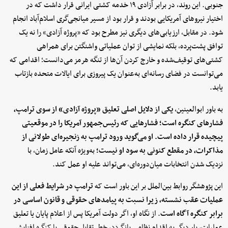
جنوبی. این روند، در برابر آزادی ۱۹ خدمه کشتی ایرانی قرار داشت که در
اختیار نیروهای آمریکایی بودند و قرار بود از مسیر میانجی‌گری اسلام‌آباد انجام
شود. در مقابل، ارزیابی‌های دیگری نیز مطرح بود که «پروژه آزادی» را نه یک
توافق پشت‌پرده، بلکه نمایشی از توان عملیاتی واشنگتن برای همراهی
کشتی‌های توقیف‌شده و خارج کردن آن‌ها از تنگه هرمز می‌دانست؛ اقدامی که
می‌توانست در فضای رسانه‌ای به‌عنوان یک پیروزی برای ایالات متحده بازتاب
یابد.
به باور ابوالعینین،
یکی از دلایل اصلی تعلیق «پروژه آزادی» از سوی ترامپ،
فشارهای کنگره است؛ فشارهایی که رئیس‌جمهور آمریکا را در موقعیتی
پیچیده قرار داده است. او می‌گوید ورود ترامپ به زنجیره‌ای طولانی از
مذاکرات، در مقطع کنونی به سود او نیست؛
به‌ویژه آنکه عامل زمان، با
نزدیک شدن انتخابات میان‌دوره‌ای، می‌تواند علیه او عمل کند.
این پژوهشگر روابط بین‌الملل بر این باور است که
ترامپ در شرایط فعلی از این
عملیات عقب نشسته، زیرا نسبت به پیامدهای حقوقی و قانون اساسی در
برابر کنگره آگاه است
. از نگاه او، اگر دولت آمریکا پس از اعلام پایان یا تعلیق
عملیات، بار دیگر به اقدام نظامی بازگردد، خطر تقابل حقوقی با کنگره افزایش