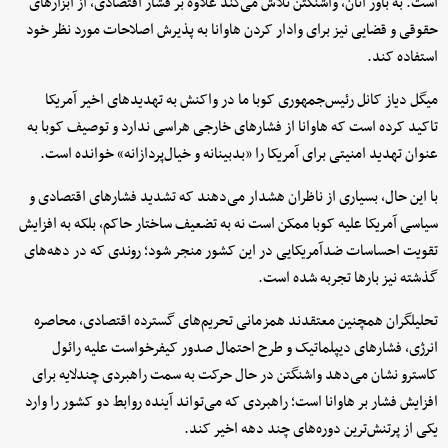
است. به باور آنان، واشنگتن تلاش می‌کند علاوه بر فشار اقتصادی، از ابزارهای
حقوقی و قضایی نیز برای وادار کردن هاوانا به پذیرش اصلاحات مورد نظر خود
استفاده کند.
میگل دیاز کانل رئیس‌جمهوری کوبا ما در واکنش به تهدیدهای اخیر آمریکا
تاکید کرده است که هاوانا از فشارهای خارجی هراسی ندارد و توصیف کوبا به
عنوان تهدید امنیتی برای آمریکا را «بدبینانه و خیال‌پردازانه» خوانده است.
با این حال، بسیاری از ناظران هشدار می‌دهند که تشدید فشارهای اقتصادی و
سیاسی آمریکا علیه کوبا ممکن است نه به تضعیف ساختار حاکم، بلکه به افزایش
تقویت احساسات ضدآمریکایی در این کشور منجر شود؛ روندی که در دهه‌های
گذشته نیز بارها تجربه شده است.
تحلیلگران همچنین معتقدند همزمانی تحریم‌های گسترده اقتصادی، محاصره
انرژی، فشارهای دیپلماتیک و طرح احتمال صدور کیفرخواست علیه رائول
کاسترو نشان می‌دهد واشنگتن در حال حرکت به سمت راهبردی چندلایه برای
افزایش فشار بر هاوانا است؛ راهبردی که می‌تواند آینده روابط دو کشور را وارد
یکی از پرتنش‌ترین دوره‌های چند دهه اخیر کند.