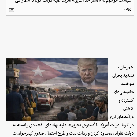
سیاست موسوم به «فشار حداکثری» آمریکا علیه دولت کوبا به شمار می
رود.
همزمان با
تشدید بحران
سوخت،
خاموشی‌های
گسترده و
کاهش
درآمدهای ارزی
در کوبا، دولت آمریکا با گسترش تحریم‌ها علیه نهادهای اقتصادی وابسته به
دولت هاوانا، محدود کردن واردات نفت و طرح احتمال صدور کیفرخواست