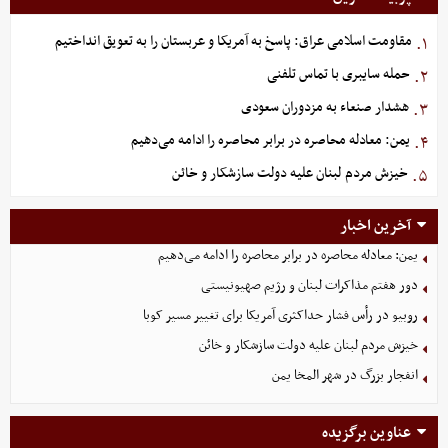
مقاومت اسلامی عراق: پاسخ به آمریکا و عربستان را به تعویق انداختیم
۱.
حمله سایبری با تماس تلفنی
۲.
هشدار صنعاء به مزدوران سعودی
۳.
یمن: معادله محاصره در برابر محاصره را ادامه می‌دهیم
۴.
خیزش مردم لبنان علیه دولت سازشکار و خائن
۵.
آخرین اخبار
یمن: معادله محاصره در برابر محاصره را ادامه می‌دهیم
دور هفتم مذاکرات لبنان و رژیم صهیونیستی
روبیو در رأس فشار حداکثری آمریکا برای تغییر مسیر کوبا
خیزش مردم لبنان علیه دولت سازشکار و خائن
انفجار بزرگ در شهر المخا یمن
عناوین برگزیده