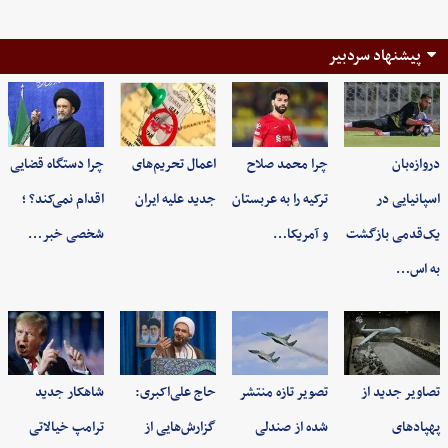
پیشنهاد سردبیر
دروازه‌بان
چرا محمد صلاح
اعمال تحریم‌های
چرا دستگاه قضایی
اسپانیایی در
ترکیه را به عربستان
جدید علیه ایران
اقدام نمی‌کند؟ ؛
یک‌قدمی بازگشت
و آمریکا…
شخصی خبر…
به اس…
تصاویر جدید از
تصویر تازه منتشر
حاج علی‌اکبری:
شاهکار جدید
پهپادهای
شده از صندلی
گزارش‌هایی از
ترامپ خیالاتی