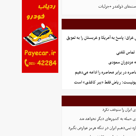
استعفای ذولقدر +جزئیات
راق: پاسخ به آمریکا و عربستان را به تعویق
 تماس تلفنی
ه مزدوران سعودی
صره در برابر محاصره را ادامه می‌دهیم
ونیست: ریاض فقط «ببر کاغذی» است
ی ایران را متوقف نکرد
ی حمله به کشورهای دیگر نخواهد شد
ازه نمی‌دهیم ایران در تنگه هرمز عوارض بگیرد