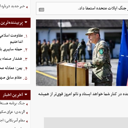
خبر جدید درباره 
یر جنگ ایالات متحده استعفا داد.
پربیننده‌ترین
مقاومت اسلامی ع
۱.
انداختیم
حمله سایبری با
۲.
هشدار صنعاء ب
۳.
یمن: معادله محا
۴.
مقام سابق صهی
۵.
ه در کنار شما خواهد ایستاد و ناتو امروز قوی‌تر از همیشه
آخرین اخبار
جنگ برنامه هسته‌ا
الزیدی: عراق سکو
مقام آمریکایی: اج