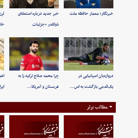
خبرنگار؛ معمار حافظه ملت
خبر جدید درباره استعفای
لرز
ذولقدر +جزئیات
خاو
دروازه‌بان اسپانیایی در
چرا محمد صلاح ترکیه را به
اعم
یک‌قدمی بازگشت به اس…
عربستان و آمریکا…
ایر
مطالب برتر