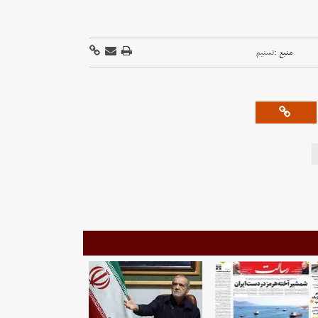
منبع :
تسنیم