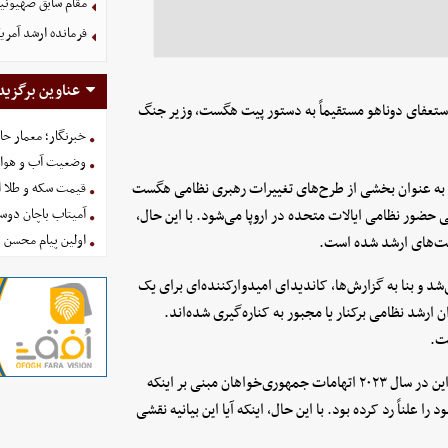
مقام سابق صهیون
فرمانده ارشد آمری
عناوین برگزید
استعفای دوناهو مستقیماً به دستور پیت هگست، وزیر جنگ
خبرنگار؛ معمار ح
وضعیت آب و هوای کشور ا
را به عنوان بخشی از طرح‌های تغییرات رهبری نظامی هگست
قیمت سکه و طلا امروز شنبه
 حضور نظامی ایالات متحده در اروپا می‌شود. با این حال،
آمیتاب باچان دوست
اولین پیام محسن 
سمت‌های ارشد شده است.
د و بنا به گزارش‌ها، کاندیدای امیدوارکننده‌ای برای یک
ارشد نظامی برکنار یا مجبور به کناره‌گیری شده‌اند.
ست.
نیویورک تایمز و واشنگتن پست خاطرنشان می‌کنند که دوناهو پیش از این در سال ۲۰۲۳ اتهامات جمهوری‌خواهان مبنی بر اینکه
علناً رد کرده بود. با این حال، اینکه آیا این بیانیه نقشی