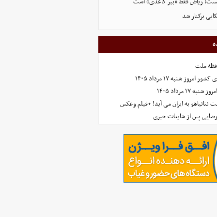
یست: ریاض فقط «ببر کاغذی» است
کایی برکنار شد
ه
افظه ملت
مروز شنبه ۱۷ مرداد ۱۴۰۵
 ۱۷ مرداد ۱۴۰۵
 نتانیاهو به ایران می آید! +فیلم وعکس
رضایی پس از شایعات خبری