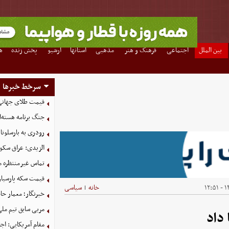
بین الملل
اجتماعی
فرهنگ و هنر
مذهبی
استانها
آرشیو
پخش زنده
ه
سرخط خبرها
قیمت طلای جهانی امروز شن
جنگ برنامه هسته‌ا
رودری به بارسلون
الزیدی: عراق سکو
تماس غیرمنتظره م
قیمت سکه پارسیان امروز ش
۱۴
خانه
سیاسی
|
خبرنگار؛ معمار ح
مربی سابق تیم ملی 
 داد
مقام آمریکایی: اج