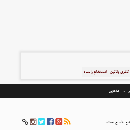
اغری پلاتین
استخدام راننده
ر
مذهبی
بع بلامانع است.