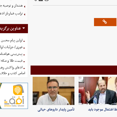
هشدار و توصیه جد
ترامپ قمارباز ادع
عناوین برگزید
اولین پیام محسن 
فوری/ جزئیات اولی
پیش‌بینی هواشناسی امروز
قیمت طلا و سکه امروز پنجشنب
ادعای واکنش رهبر
اساس کذب و خلاف 
 اشتغال موجود باید
تأمین پایدار داروهای حیاتی