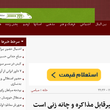
بین الملل
اجتماعی
فرهنگ و هنر
مذهبی
استانها
آرشیو
پخش زنده
ه
سرخط خبرها
احتمال حضور بیرا
مبلغ جدایی حسین 
کیش در مسیر میزبانی
۷ داور ایرانی از آزمون نخبگان آسیا سربلند بیرون آمدند
حضور استقلالی و 
بدنسازی
۱۴
خانه
سیاسی
بودجه سپاهان رکورد زد؛ تصویب
|
ستقلال خوزستان چ
یرقابل مذاکره و چانه زنی است
شهریار مغانلو؛ اول