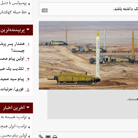
پرسپولیس با دنیل 
خط حمله کهکشانی گ
پربیننده‌ترین
هشدار پسر پزشک
۱.
چیست؟
اولین پیام محس
۲.
تکذیب یک خبر د
۳.
پیام سید مجید 
۴.
فوری/ جزئیات ا
۵.
هستند.
آخرین اخبار
ترامپ: همیشه به م
ترامپ: ایران همچن
اولین پیام محسن 