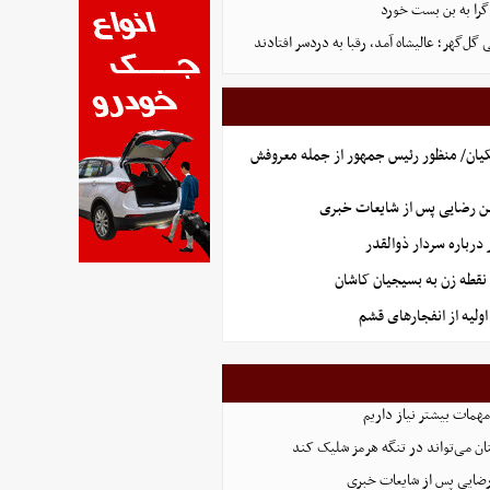
گرا به بن بست خورد
ل‌گهر؛ عالیشاه آمد، رقبا به دردسر افتادند
یان/ منظور رئیس جمهور از جمله معروفش
ن رضایی پس از شایعات خبری
رباره سردار ذوالقدر
نقطه زن به بسیجیان کاشان
ولیه از انفجارهای قشم
همات بیشتر نیاز داریم
ان می‌تواند در تنگه هرمز شلیک کند
رضایی پس از شایعات خبری