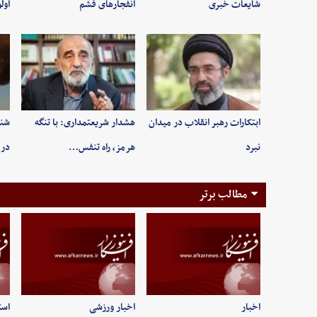
شایعات خبری
انفجارهای قشم
اول
ابتکارات رهبر انقلاب در میدان
هشدار شریعتمداری: با تنگه
شنی
نبرد
هرمز، راه تنفس…
در 
مطالب برتر
اخبار
اخبار ورزشی
است