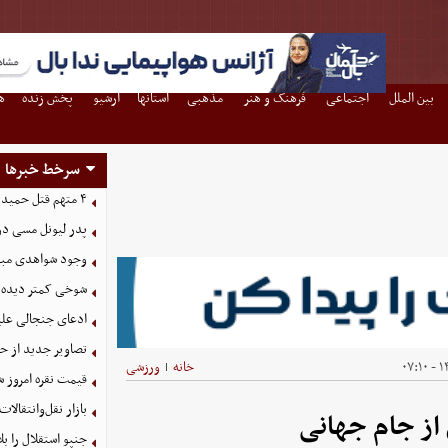
بین الملل
اجتماعی
فرهنگ و هنر
مذهبی
استانها
آرشیو
پخش زنده
ه
سرخط خبرها
۴ متهم قتل حمیدرضا رجب‌زاده دستگیر شدند
پدر لیونل مسی د
وجود شواهدی مبنی 
شوخی کمتر دیده ش
ادعای جنجالی علیر
تصاویر جدید از ح
۱۴
خانه
ورزشی
|
قیمت نقره امروز شنبه ۱۷ مرد
بازار نقل‌وانتقالات
از جام جهانی
جنپو استقلال را 