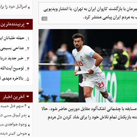
اسرائیل خود را برا
ان با بازگشت کاروان ایران به تهران، با انتشار ویدیویی
به مردم ایران پیامی منتشر کرد.
پربیننده‌ترین
حمله خلبانان ایرا
۱.
مداحی بسیجی ش
۲.
خبر جدید دربار
۳.
توصیح آیت‌الله 
۴.
بالاخره مهدی ت
۵.
آخرین اخبار
۴ متهم قتل حمیدرضا رجب‌زاده دستگیر شدند
سابقه با چشمانی اشک‌آلود مقابل دوربین حاضر شود. حالا
پدر لیونل مسی د
ته بازیکنان تمام تلاش خود را برای شاد کردن دل مردم
وجود شواهدی مبنی 
شوخی کمتر دیده ش