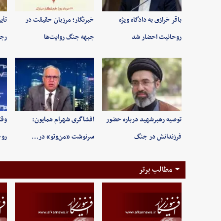
باقر خرازی به دادگاه ویژه
خبرنگار؛ مرزبان حقیقت در
تأی
روحانیت احضار شد
جبهه جنگ روایت‌ها
رجب
توصیه رهبرشهید درباره حضور
افشاگری شهرام همایون:
وقت
فرزندانش در جنگ
سرنوشت «من‌وتو» در…
روح
مطالب برتر