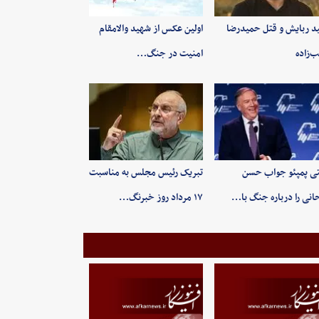
ید ربایش و قتل حمیدرضا
اولین عکس از شهید والامقام
‌زاده
امنیت در جنگ…
ی پمپئو جواب حسن
تبریک رئیس مجلس به مناسبت
انی را درباره جنگ با…
۱۷ مرداد روز خبرنگ…