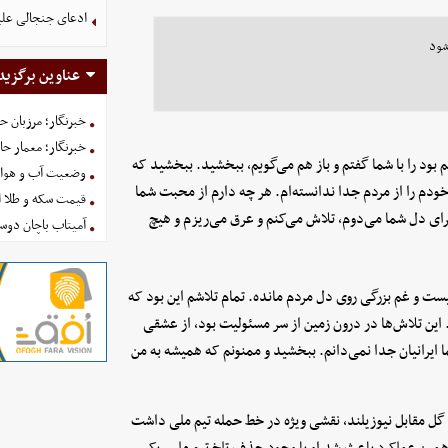
ادعای جنجالی علیر
شود
عناوین برگزید
خبرنگار؛ مرزبان 
خبرنگار؛ معمار ح
 بود را با شما گفتم و باز هم می‌گویم، ببخشید. ببخشید که
وضعیت آب و هوای کشور ا
ودم را از مردم جدا ندانسته‌ام. هر چه دارم از محبت شما
قیمت سکه و طلا امروز شنبه
 برای دل شما می‌دوم، تلاش می‌کنم و عرق می‌ریزم و هیچ
آمیتاب باچان دوست
 و غم بزرگی روی دل مردم مانده. تمام تلاشم این بود که
 این تلاش‌ها در درون زمین از سر مسئولیت بود، از عشقی
ا ایرانیان جدا نمی‌دانم. ببخشید و ممنونم که همیشه به من
اس گل مقابل نیوزیلند، نقشی ویژه در خط حمله تیم ملی داشت
. همین عملکرد باعث شد او با وجود حذف تلخ تیم ملی، یکی