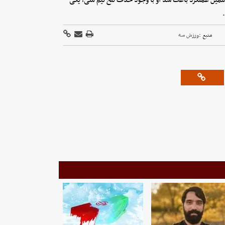
منبع :
ورزش سه