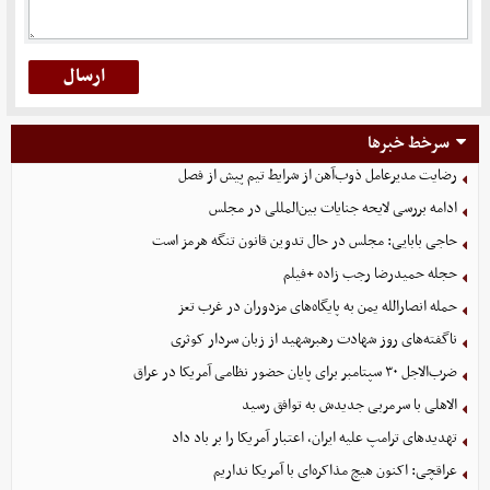
سرخط خبرها
رضایت مدیرعامل ذوب‌آهن از شرایط تیم پیش از فصل
ادامه بررسی لایحه جنایات بین‌المللی در مجلس
حاجی بابایی: مجلس در حال تدوین قانون تنگه هرمز است
حجله حمیدرضا رجب زاده +فیلم
حمله انصارالله یمن به پایگاه‌های مزدوران در غرب تعز
ناگفته‌های روز شهادت رهبرشهید از زبان سردار کوثری
ضرب‌الاجل ۳۰ سپتامبر برای پایان حضور نظامی آمریکا در عراق
الاهلی با سرمربی جدیدش به توافق رسید
تهدیدهای ترامپ علیه ایران، اعتبار آمریکا را بر باد داد
عراقچی: اکنون هیچ مذاکره‌ای با آمریکا نداریم