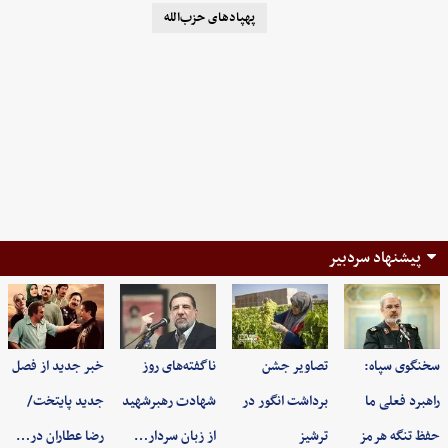
پهپادهای حزب‌الله
پیشنهاد سردبیر
سخنگوی سپاه:
تصاویر جشن
ناگفته‌های روز
خبر جدید از فصل
راهبرد فعلی ما
برداشت انگور در
شهادت رهبرشهید
جدید پایتخت/
حفظ تنگه هرمز
ترشیز
از زبان سردار…
رضا عطاران در…