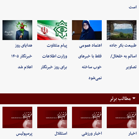
است
طبیعت بکر جاده
اعتماد عمومی
پیام متفاوت
هدایای روز
اسالم به خلخال/
فقط با خبرهای
وزارت اطلاعات
خبرنگار ۱۴۰۵
تصاویر
خوب ساخته
برای روز خبرنگار
اعلام شد
نمی‌شود
مطالب برتر
اخبار
اخبار ورزشی
استقلال
پرسپولیس