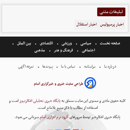
تبلیغات متنی
اخبار پرسپولیس
اخبار استقلال
صفحه نخست
سیاسی
ورزشی
اقتصادی
بین الملل
اجتماعی
فرهنگ و هنر
مذهبی
درباره ما
مرامنامه
تماس با ما
پیوندها
تعرفه اگهی
طراحی سایت خبری و خبرگزاری آسام
کلیه حقوق مادی و معنوی این سایت متعلق به
پایگاه خبری تحلیلی افکارنیوز
است و
استفاده از مطالب با ذکر منبع بلامانع است.
پایگاه خبری افکارخبر توسط سرورهای
گروه نرم افزاری آسام
میزبانی می شود.